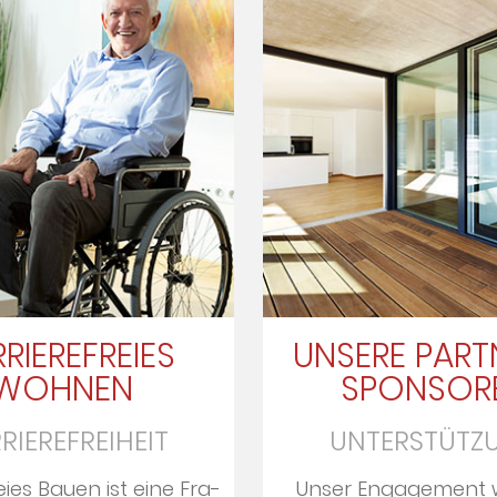
RIEREFREIES
UNSERE PART
WOHNEN
SPONSOR
RIEREFREIHEIT
UNTERSTÜTZ
eies Bauen ist eine Fra­
Unser En­ga­ge­ment 