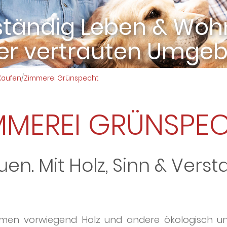
der vertrauten Umge
ebensraum für Alle e.
Erleichterung im Allta
Gemeinsam wohne
das Leben genießen
Kaufen
/
Zimmerei Grünspecht
MMEREI GRÜNSPE
en. Mit Holz, Sinn & Vers
men vorwiegend Holz und andere ökologisch unb