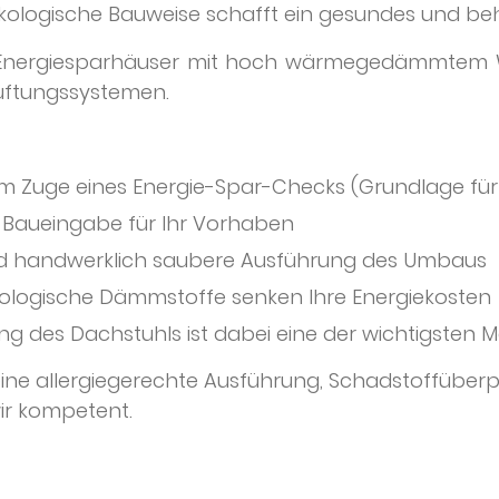
Ökologische Bauweise schafft ein gesundes und be
n Energiesparhäuser mit hoch wärmegedämmte
üftungssystemen.
im Zuge eines Energie-Spar-Checks (Grundlage für
d Baueingabe für Ihr Vorhaben
d handwerklich saubere Ausführung des Umbaus
ologische Dämmstoffe senken Ihre Energiekosten
g des Dachstuhls ist dabei eine der wichtigste
eine allergiegerechte Ausführung, Schadstoffüber
ir kompetent.