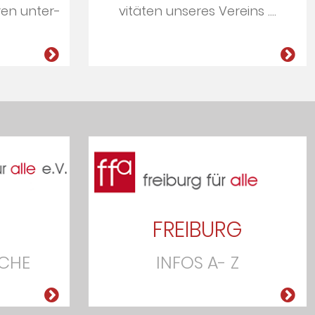
ren un­ter­
vi­tä­ten un­se­res Ver­eins ....
FREIBURG
ACHE
INFOS A- Z