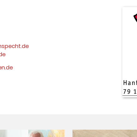
nspecht.de
de
en.de