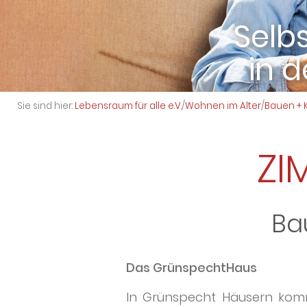
in 
L
Sie sind hier:
Lebensraum für alle e.V.
/
Wohnen im Alter
/
Bauen + 
ZI
Bau
Das GrünspechtHaus
In Grünspecht Häusern kom