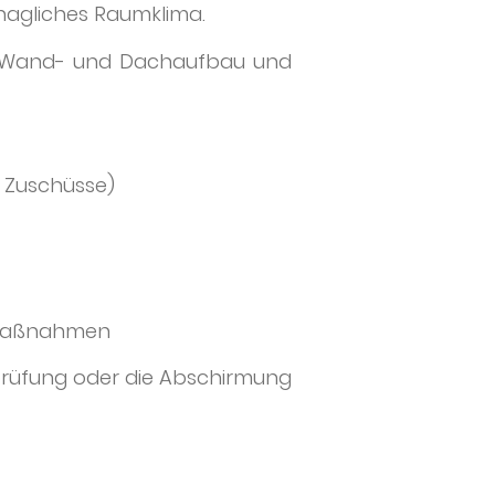
hagliches Raumklima.
m Wand- und Dachaufbau und
 Zuschüsse)
n Maßnahmen
prüfung oder die Abschirmung