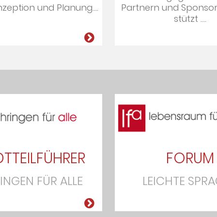
zep­tion und Pla­nung....
Part­nern und Spon­so­
stützt ....
TTEILFÜHRER
FORUM
INGEN FÜR ALLE
LEICHTE SPR