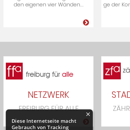
den ei­ge­nen vier Wän­den....
ge der Kon­
NETZWERK
STAD
FREIBURG FÜR ALLE
ZÄHR
×
Diese Internetseite macht
Gebrauch von Tracking