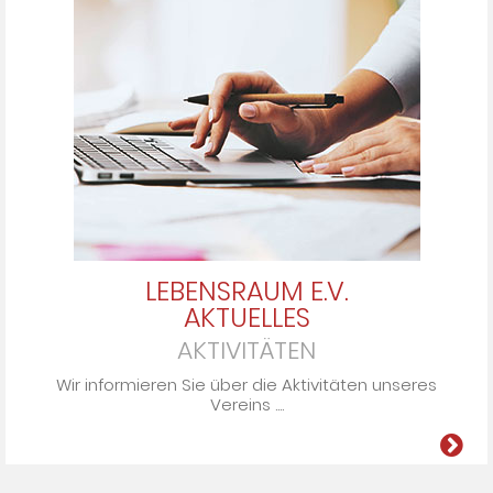
LEBENSRAUM E.V.
AKTUELLES
AKTIVITÄTEN
Wir informieren Sie über die Ak­ti­vi­tä­ten un­se­res
Ver­eins ....