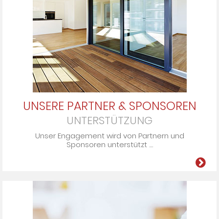
UNSERE PARTNER & SPONSOREN
UNTERSTÜTZUNG
Unser En­ga­ge­ment wird von Part­nern und
Spon­so­ren un­ter­stützt ....