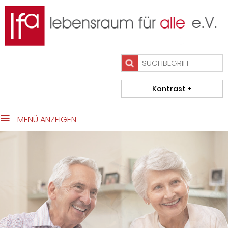
close Submenü
Das Team
Wohnen im Alter
Beratung/Initiativen
Projekte
Kontakt
Impressum
MENÜ ANZEIGEN
Datenschutz
Home