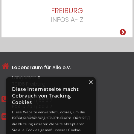
FREIBURG
INFOS A- Z
Lebensraum für Alle e.V.
Längenloh 11
×
79108 Freiburg
Diese Internetseite macht
Gebrauch von Tracking
Fon
0 76 1 / 56 317
Cookies
Fax
0 76 1 / 56 317
Diese Website verwendet Cookies, um die
info(at)lebensraum-fuer-alle.org
Benutzererfahrung zu verbessern. Durch
die Nutzung unserer Website akzeptieren
Sie alle Cookies gemäß unserer Cookie-