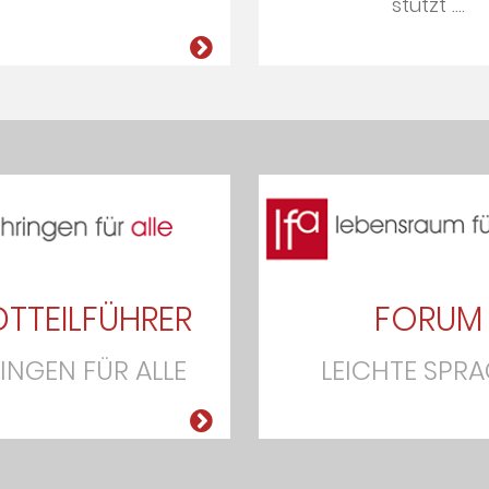
stützt ....
TTEILFÜHRER
FORUM
INGEN FÜR ALLE
LEICHTE SPR