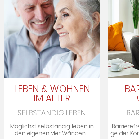
LEBEN & WOHNEN
BAR
IM ALTER
SELBSTÄNDIG LEBEN
BAR
Möglichst selbständig leben in
Barrierefr
den ei­ge­nen vier Wän­den....
ge der Kon­