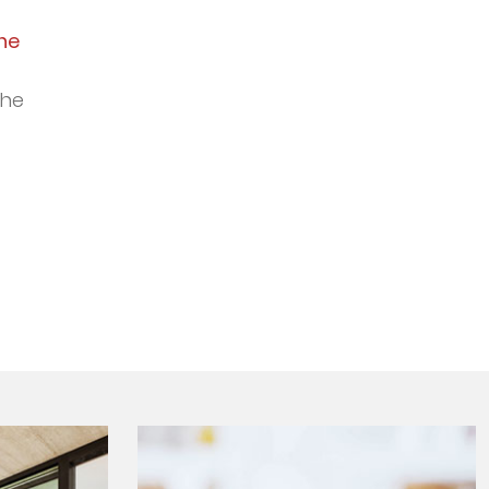
he
che