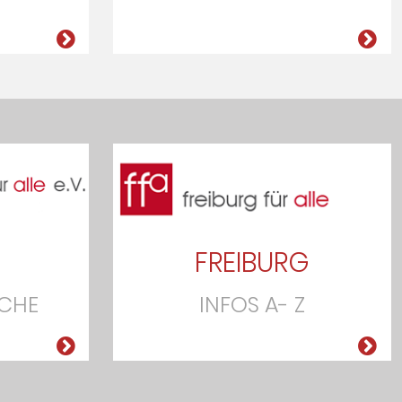
FREIBURG
ACHE
INFOS A- Z