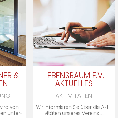
NER &
LEBENSRAUM E.V.
EN
AKTUELLES
UNG
AKTIVITÄTEN
wird von
Wir informieren Sie über die Ak­ti­
ren un­ter­
vi­tä­ten un­se­res Ver­eins ....