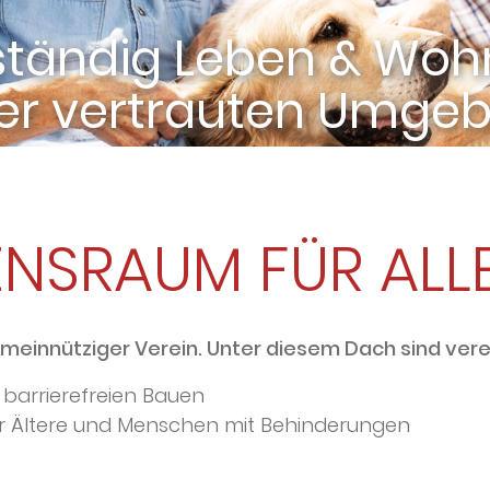
der vertrauten Umge
ebensraum für Alle e.
Erleichterung im Allta
Gemeinsam wohne
das Leben genießen
ENSRAUM FÜR ALLE 
emeinnütziger Verein. Unter diesem Dach sind vere
barrierefreien Bauen
 Ältere und Menschen mit Behinderungen