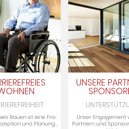
RIEREFREIES
UNSERE PART
WOHNEN
SPONSOR
RIEREFREIHEIT
UNTERSTÜTZ
eies Bauen ist eine Fra­
Unser En­ga­ge­ment 
zep­tion und Pla­nung....
Part­nern und Spon­so­