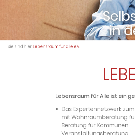
in 
L
Sie sind hier:
Lebensraum für alle e.V.
LEB
Lebensraum für Alle ist ein g
Das Expertennetzwerk zum 
mit Wohnraumberatung für
Beratung für Kommunen
Veranstaltungsberatung