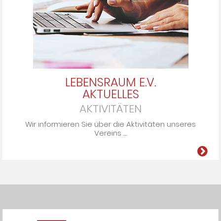
LEBENSRAUM E.V.
AKTUELLES
AKTIVITÄTEN
Wir informieren Sie über die Ak­ti­vi­tä­ten un­se­res
Ver­eins ....