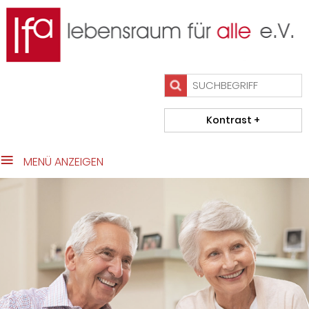
close Submenü
Das Team
Wohnen im Alter
Beratung/Initiativen
Projekte
Kontakt
Impressum
MENÜ ANZEIGEN
Datenschutz
Home