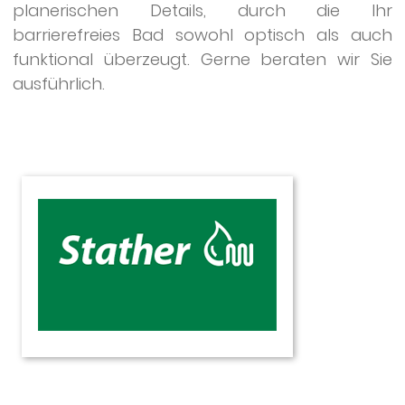
planerischen Details, durch die Ihr
barrierefreies Bad sowohl optisch als auch
funktional überzeugt. Gerne beraten wir Sie
ausführlich.
E.
Stather
GmbH
Günterstalstr.
24
79100
Freiburg
Tel.
0
761
-