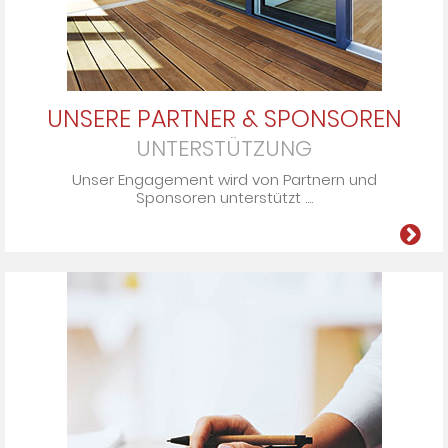
UNSERE PARTNER & SPONSOREN
UNTERSTÜTZUNG
Unser En­ga­ge­ment wird von Part­nern und
Spon­so­ren un­ter­stützt ....