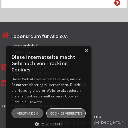
Lebensraum für Alle e.V.
Längenloh 11
×
79108 Freiburg
Diese Internetseite macht
Gebrauch von Tracking
Fon
0 76 1 / 56 317
Cookies
Fax
0 76 1 / 56 317
Diese Website verwendet Cookies, um die
info(at)lebensraum-fuer-alle.org
Benutzererfahrung zu verbessern. Durch
die Nutzung unserer Website akzeptieren
Sie alle Cookies gemäß unserer Cookie-
Richtlinie.
Hinweise
I
Impressum
Datenschutz
VERSTANDEN
COOKIES VERBIETEN
© 2020 Lebensraum für alle
webdesign: dewo-werbeagentur
ZEIGE DETAILS