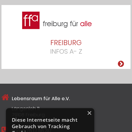
FREIBURG
INFOS A- Z
Lebensraum für Alle e.V.
Längenloh 11
×
79108 Freiburg
Diese Internetseite macht
Gebrauch von Tracking
Fon
0 76 1 / 56 317