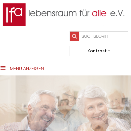
close Submenü
Das Team
Wohnen im Alter
Beratung/Initiativen
Projekte
Kontakt
Impressum
MENÜ ANZEIGEN
Datenschutz
Home