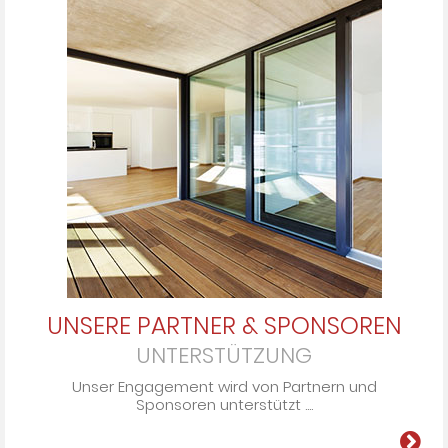
UNSERE PARTNER & SPONSOREN
UNTERSTÜTZUNG
Unser En­ga­ge­ment wird von Part­nern und
Spon­so­ren un­ter­stützt ....