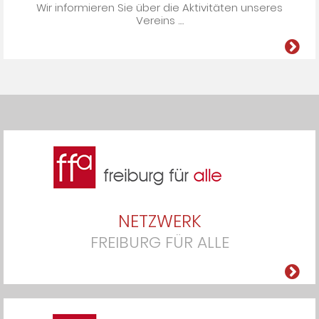
Wir informieren Sie über die Ak­ti­vi­tä­ten un­se­res
Ver­eins ....
NETZWERK
FREIBURG FÜR ALLE