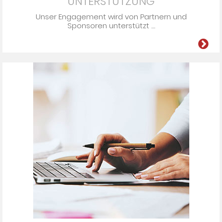
UNTERSTÜTZUNG
Unser En­ga­ge­ment wird von Part­nern und
Spon­so­ren un­ter­stützt ....