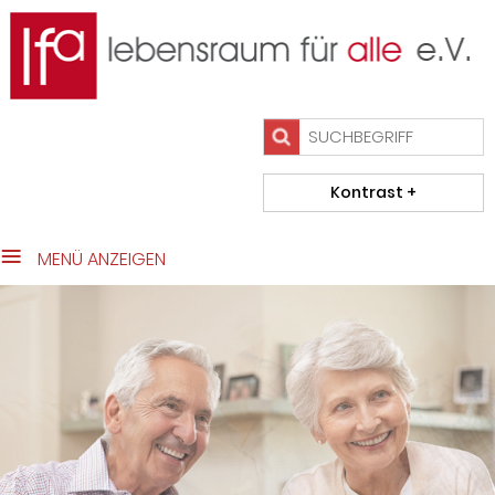
close Submenü
Das Team
Wohnen im Alter
Beratung/Initiativen
Projekte
Kontakt
Impressum
MENÜ ANZEIGEN
Datenschutz
Home