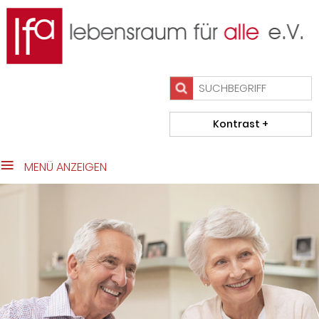
close Submenü
Das Team
Wohnen im Alter
Beratung/Initiativen
Projekte
Kontakt
Impressum
MENÜ ANZEIGEN
Datenschutz
Home