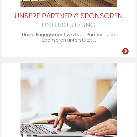
UNSERE PARTNER & SPONSOREN
UNTERSTÜTZUNG
Unser En­ga­ge­ment wird von Part­nern und
Spon­so­ren un­ter­stützt ....